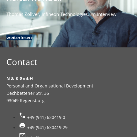
Thomas Zollver, Infineon Technologies, im Interview
weiterlesen
Contact
N & K GmbH
Personal and Organisational Development
Dechbettener Str. 36
93049 Regensburg
+49 (941) 630419 0
+49 (941) 630419 29