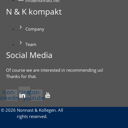
info@nonnast.net
N & K kompakt
Company
Team
Social Media
Of course we are interested in recommending us!
Thanks for that.
Icon-
Xing
Icon-
linkedin
youtube
© 2026 Nonnast & Kollegen. All
rights reserved.