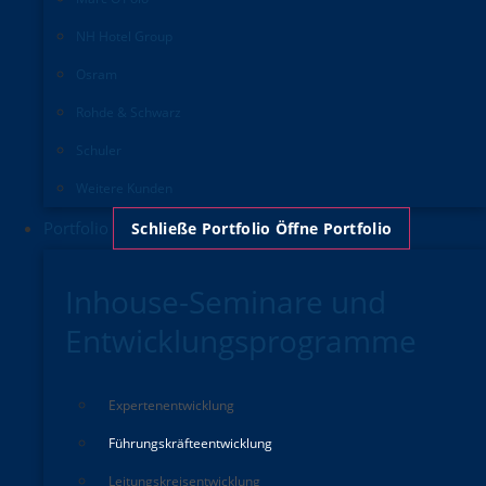
NH Hotel Group
Osram
Rohde & Schwarz
Schuler
Weitere Kunden
Portfolio
Schließe Portfolio
Öffne Portfolio
Inhouse-Seminare und
Entwicklungsprogramme
Experten­entwicklung
Führungskräfte­entwicklung
Leitungskreisentwicklung