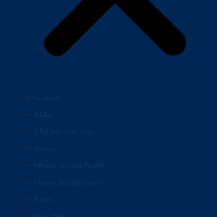
Feedback
Adidas
A.T.U Auto-Teile-Unger
Danone
Infineon -„Leading People“
Infineon „Leading Expert“
Krones
Marc O’Polo