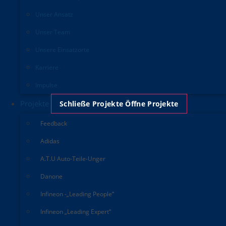
Unser Ansatz
Unser Team
Unsere Einsatzorte
Karriere
Impulse
Projekte
Schließe Projekte
Öffne Projekte
Feedback
Adidas
A.T.U Auto-Teile-Unger
Danone
Infineon -„Leading People“
Infineon „Leading Expert“