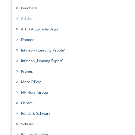
Feedback
Adidas
A.T.U Auto-Teile-Unger
Danone
Infineon -„Leading People“
Infineon „Leading Expert“
Krones
Marc O’Polo
NH Hotel Group
Osram
Rohde & Schwarz
Schuler
Weitere Kunden