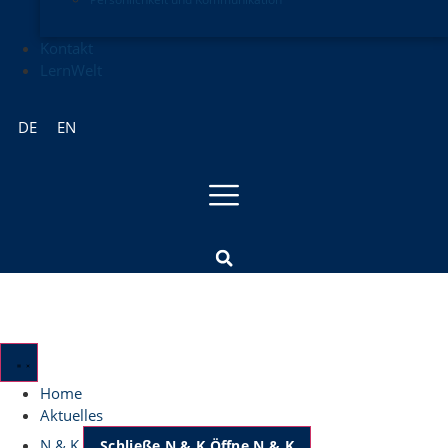
Kontakt
LernWelt
DE
EN
Home
Aktuelles
N & K
Schließe N & K
Öffne N & K