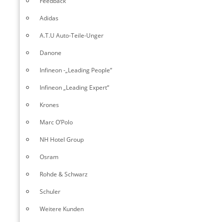
Feedback
Adidas
A.T.U Auto-Teile-Unger
Danone
Infineon -„Leading People“
Infineon „Leading Expert“
Krones
Marc O’Polo
NH Hotel Group
Osram
Rohde & Schwarz
Schuler
Weitere Kunden