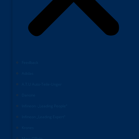
Feedback
Adidas
A.T.U Auto-Teile-Unger
Danone
Infineon -„Leading People“
Infineon „Leading Expert“
Krones
Marc O’Polo