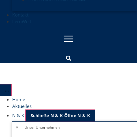
Kontakt
LernWelt
Home
Aktuelles
N & K
Schließe N & K
Öffne N & K
Unser Unternehmen