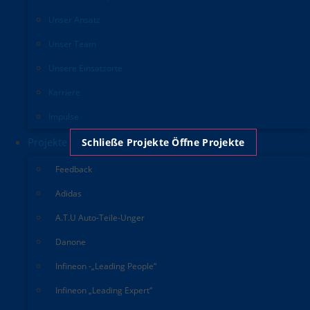
Unser Ansatz
Unser Team
Unsere Einsatzorte
Karriere
Impulse
Projekte
Schließe Projekte
Öffne Projekte
Feedback
Adidas
A.T.U Auto-Teile-Unger
Danone
Infineon -„Leading People“
Infineon „Leading Expert“