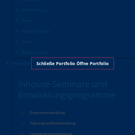
NH Hotel Group
Osram
Rohde & Schwarz
Schuler
Weitere Kunden
Portfolio
Schließe Portfolio
Öffne Portfolio
Inhouse-Seminare und
Entwicklungsprogramme
Experten­entwicklung
Führungskräfte­entwicklung
Leitungskreisentwicklung