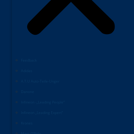
Feedback
Adidas
A.T.U Auto-Teile-Unger
Danone
Infineon -„Leading People“
Infineon „Leading Expert“
Krones
Marc O’Polo