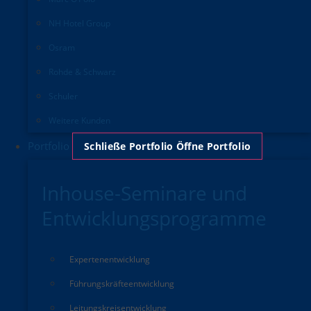
NH Hotel Group
Osram
Rohde & Schwarz
Schuler
Weitere Kunden
Portfolio
Schließe Portfolio
Öffne Portfolio
Inhouse-Seminare und
Entwicklungsprogramme
Experten­entwicklung
Führungskräfte­entwicklung
Leitungskreisentwicklung