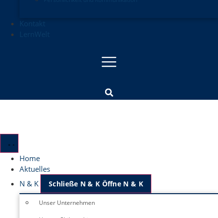
Kontakt
LernWelt
Home
Aktuelles
N & K
Schließe N & K
Öffne N & K
Unser Unternehmen