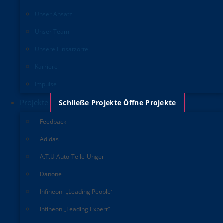
Unser Ansatz
Unser Team
Unsere Einsatzorte
Karriere
Impulse
Projekte
Schließe Projekte
Öffne Projekte
Feedback
Adidas
A.T.U Auto-Teile-Unger
Danone
Infineon -„Leading People“
Infineon „Leading Expert“