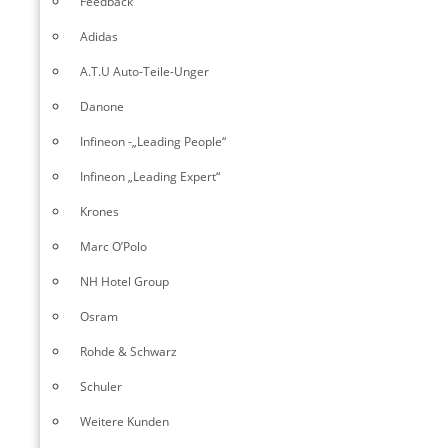
Feedback
Adidas
A.T.U Auto-Teile-Unger
Danone
Infineon -„Leading People“
Infineon „Leading Expert“
Krones
Marc O’Polo
NH Hotel Group
Osram
Rohde & Schwarz
Schuler
Weitere Kunden